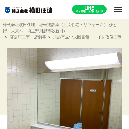
株式会社横田住建｜総合建設業（注文住宅・リフォーム） ひと・
街・未来へ（埼玉県川越市砂新田）
官公庁工事・店舗等
川越市立中央図書館 トイレ改修工事