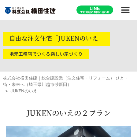
自由な注文住宅「JUKENのいえ」
地元工務店でつくる楽しい家づくり
株式会社横田住建｜総合建設業（注文住宅・リフォーム） ひと・
街・未来へ（埼玉県川越市砂新田）
JUKENのいえ
JUKENのいえの２プラン​