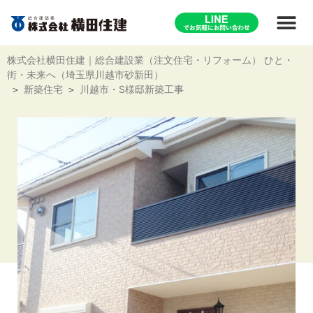
株式会社横田住建｜総合建設業（注文住宅・リフォーム） ひと・
街・未来へ（埼玉県川越市砂新田）
新築住宅
川越市・S様邸新築工事